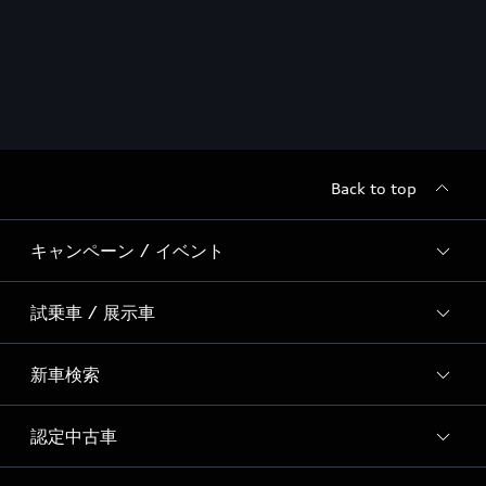
Back to top
キャンペーン / イベント
試乗車 / 展示車
全国統一イベント
ディーラー独自イベント
新車検索
試乗予約
試乗車一覧
認定中古車
新車検索
展示車一覧