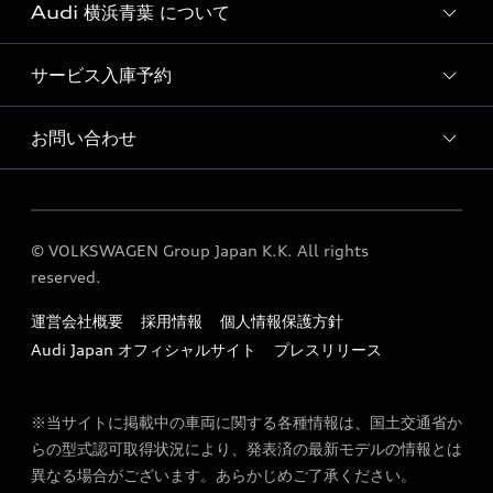
Audi 横浜青葉 について
おすすめ認定中古車
Audi認定中古車検索
サービス入庫予約
Audi 横浜青葉 店舗情報
Audi Approved Automobile 横浜青葉 店舗情報
お問い合わせ
Audi 横浜青葉 サービス入庫予約
Audi 横浜青葉 運営会社概要
各種お問い合わせ
定期点検 / 車検 料金表
© VOLKSWAGEN Group Japan K.K. All rights
reserved.
運営会社概要
採用情報
個人情報保護方針
Audi Japan オフィシャルサイト
プレスリリース
※当サイトに掲載中の車両に関する各種情報は、国土交通省か
らの型式認可取得状況により、発表済の最新モデルの情報とは
異なる場合がございます。あらかじめご了承ください。