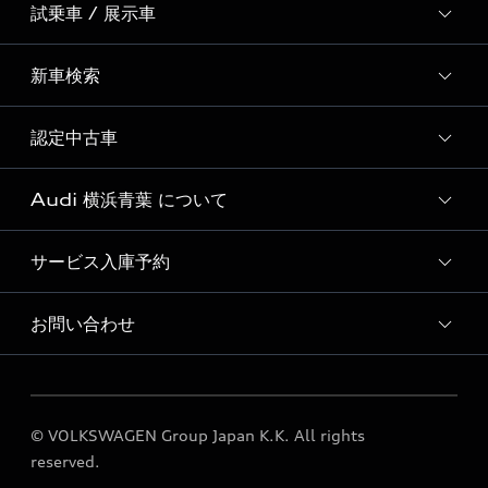
試乗車 / 展示車
全国統一イベント
ディーラー独自イベント
新車検索
試乗予約
試乗車一覧
認定中古車
新車検索
展示車一覧
Audi 横浜青葉 について
おすすめ認定中古車
Audi認定中古車検索
サービス入庫予約
Audi 横浜青葉 店舗情報
Audi Approved Automobile 横浜青葉 店舗情報
お問い合わせ
Audi 横浜青葉 サービス入庫予約
Audi 横浜青葉 運営会社概要
各種お問い合わせ
定期点検 / 車検 料金表
© VOLKSWAGEN Group Japan K.K. All rights
reserved.