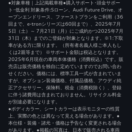
●対象車種｜上記掲載車種●購入サポート･頭金サポー
ト･低金利 対象条件:Sローン、Audi Future Drive、オ
ープンエンドリース、ファーストプランをご利用（36
回まで、e-tronシリーズは60回まで）、2025年7月
5日（土）～ 7月21日（月）にご成約かつ2025年7月
31日（木）までのご登録が対象となります。※1:下取
車がある方に限ります。（所有者名義人様ご本人もし
くは2親等まで） ※サポート金額は税込となります。
2025年6月現在の車両本体価格（消費税込）です。販
売店は販売価格を独自に定めていますのでお問い合わ
せください。価格には、標準工具一式が含まれていま
すが、オプション装備価格、付属品価格、アウディ純
正アクセサリー、保険料、税金（消費税除く）、登録
に伴う諸費用は含まれておりません。リサイクル料金
が別途必要になります。
●ボディカラー、シートカラーは表示モニターの性質
上、実際の色とは異なって見える場合があります。●
本仕様・装備・諸元・価格は予告なく変更される場合
があります。●掲載の写真は、日本で販売される車両