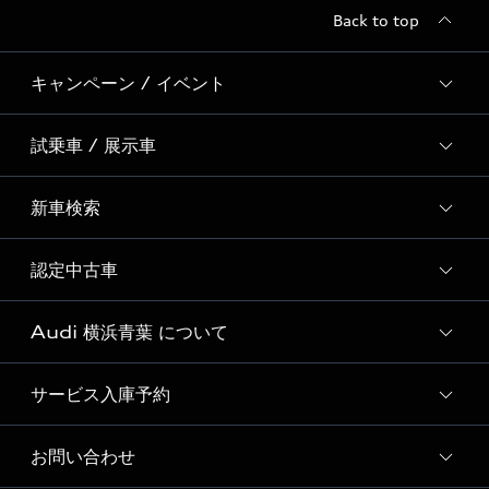
Back to top
キャンペーン / イベント
試乗車 / 展示車
全国統一イベント
ディーラー独自イベント
新車検索
試乗予約
試乗車一覧
認定中古車
新車検索
展示車一覧
Audi 横浜青葉 について
おすすめ認定中古車
Audi認定中古車検索
サービス入庫予約
Audi 横浜青葉 店舗情報
Audi Approved Automobile 横浜青葉 店舗情報
お問い合わせ
Audi 横浜青葉 サービス入庫予約